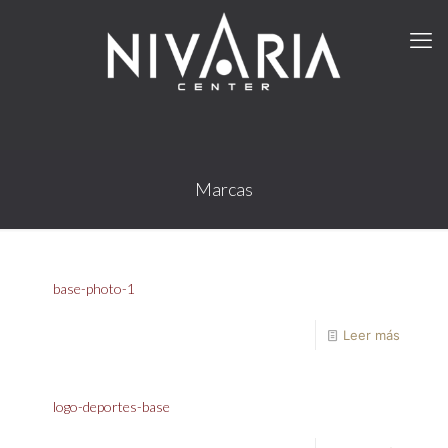
Marcas
base-photo-1
Leer más
logo-deportes-base