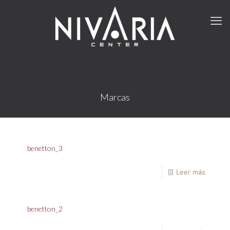
Marcas
benetton_3
Leer más
benetton_2