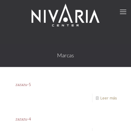
Marcas
zazazu-5
Leer más
zazazu-4