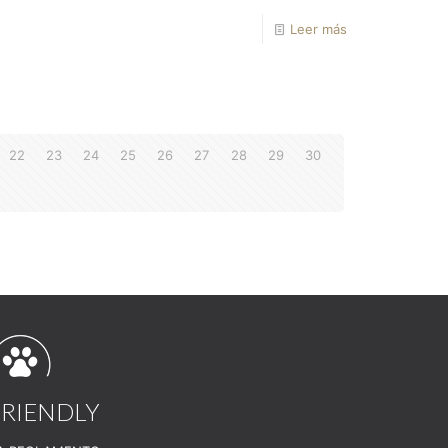
Leer más
22
23
24
25
26
27
28
29
30
FRIENDLY