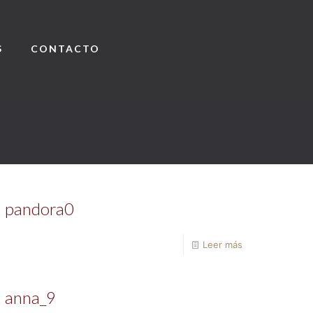
S
CONTACTO
pandora0
Leer más
anna_9