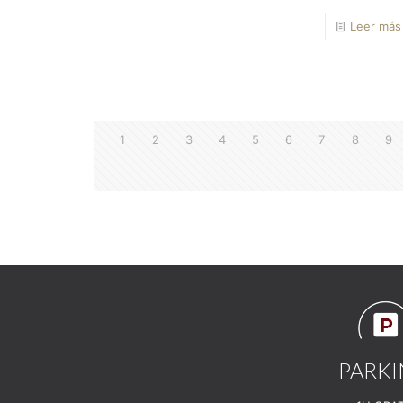
Leer más
1
2
3
4
5
6
7
8
9
PARK