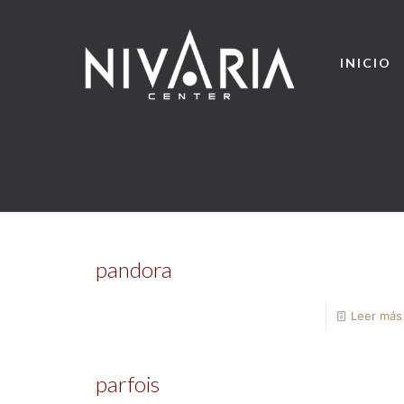
INICIO
pandora
Leer más
parfois