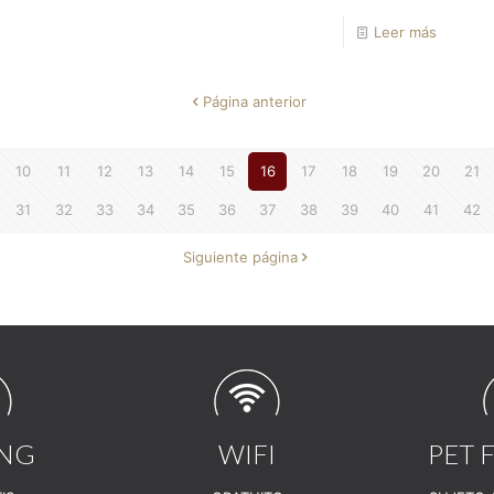
Leer más
Página anterior
10
11
12
13
14
15
16
17
18
19
20
21
31
32
33
34
35
36
37
38
39
40
41
42
Siguiente página
ING
WIFI
PET 