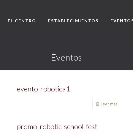
EL CENTRO
ESTABLECIMIENTOS
EVENTO
Eventos
evento-robotica1
Leer más
promo_robotic-school-fest