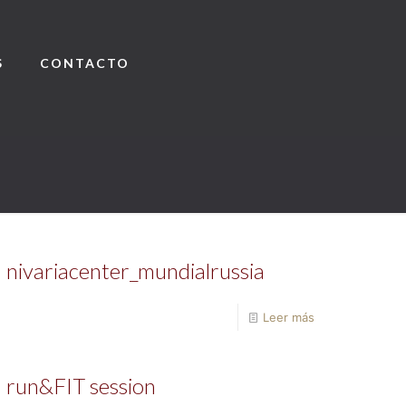
S
CONTACTO
nivariacenter_mundialrussia
Leer más
run&FIT session