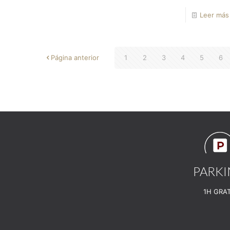
Leer más
Página anterior
1
2
3
4
5
6
PARK
1H GRAT