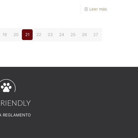
Leer más
19
20
21
22
23
24
25
26
27
FRIENDLY
A REGLAMENTO