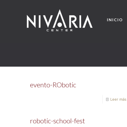
INICIO
evento-RObotic
Leer más
robotic-school-fest