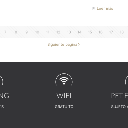
Leer más
7
8
9
10
11
12
13
14
15
16
17
18
Siguiente página
ING
WIFI
PET 
IS
GRATUITO
SUJETO 