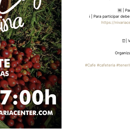
🆓 | P
ℹ | Para participar de
https://nivaria
⏰| V
Organiz
#Cafe
#cafeteria
#teneri