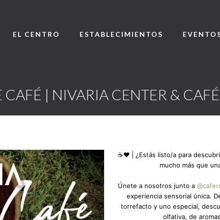
EL CENTRO
ESTABLECIMIENTOS
EVENTO
 CAFÉ | NIVARIA CENTER & CAF
☕❤️ | ¿Estás listo/a para descubri
mucho más que una 
Únete a nosotros junto a
@cafer
experiencia sensorial única. De
torrefacto y uno especial, descu
olfativa, de aroma