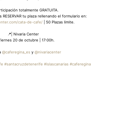
articipación totalmente GRATUITA.
bes RESERVAR tu plaza rellenando el formulario en:
center.com/cata-de-cafe/
| 50 Plazas limite.
📍| Nivaria Center
iernes 20 de octubre | 17:00h.
a
@caferegina_es
y
@nivariacenter
fe
#santacruzdetenerife
#islascanarias
#caferegina