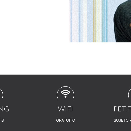
ING
WIFI
PET 
IS
GRATUITO
SUJETO 